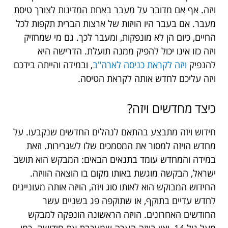
ויזה. אף אם מדובר על מעבר באחת המדינות לצורך טיסת
מעבר. אם בעבר היו הויזות של ארצות הברית תקפות לכל
החיים, כיום הן לא מונפקות, ומעבר לכך. גם מי שמחזיק
ויזה כזו אינו יכול להפיק ממנה תועלת. הדרישה היא
להנפיק
ויזה לקראת כניסה לארה"ב
, ובמידה והייתה בידכם
ויזה עליכם לחדש אותה לקראת הטיסה.
כיצד מחדשים ויזה?
חידוש ויזה מתבצע בהתאם לנהלים החדשים שנקבעו. על
מחדש הויזה למסור את המסמכים שלו לשגרירות. וזאת
במידה והמחדש עומד בתנאים הבאים: המבקש הוא תושב
ישראל, הבקשה מוגשת באותו מקום בו הוצאה הוויזה.
החידוש המבוקש הוא לאותו סוג ויזה, הויזה אותה מעוניינים
לחדש עדיים בתוקף, או שתוקפה פג בשניים עשר
החודשים האחרונים. הויזה הראשונה הונפקה למבקש
מעל גיל 14, ואין בויזה הערה שמעכבת את חידושה. כמו