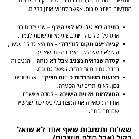
החדשות הטובות: טעויות בבחירת קסדה קורות לכולם.
החדשות היותר טובות: אפשר למנוע אותן בקלות.
בחירה לפי גיל ולא לפי היקף
– שני ילדים בני
אותו גיל יכולים להיות בשתי מידות שונות לגמרי.
קנייה ״עם מקום לגדילה״
– אם היא גדולה עכשיו,
היא לא תעשה את העבודה כמו שצריך.
קסדה שנראית מגניב אבל לא נוחה
– מגניב זה
נהדר. גם נוח זה נהדר. אפשר גם וגם.
רצועות משוחררות כי ״זה מציק״
– אז מכוונים
נכון. לא מוותרים על הסגירה.
התעלמות מזווית הישיבה
– קסדה שיושבת
אחורה משאירה את המצח בלי כיסוי כמו שמשייה
שברחה ברוח.
שאלות ותשובות שאף אחד לא שואל
בקול (אבל כולם חושבים)